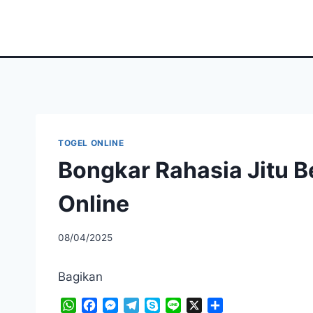
Skip
to
content
TOGEL ONLINE
Bongkar Rahasia Jitu B
Online
08/04/2025
Bagikan
W
F
M
T
S
L
X
S