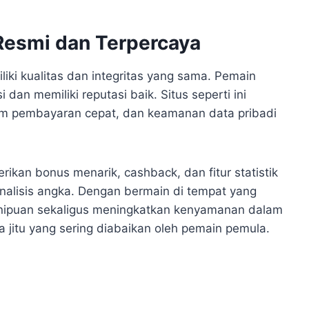
 Resmi dan Terpercaya
liki kualitas dan integritas yang sama. Pemain
 dan memiliki reputasi baik. Situs seperti ini
tem pembayaran cepat, dan keamanan data pribadi
erikan bonus menarik, cashback, dan fitur statistik
alisis angka. Dengan bermain di tempat yang
enipuan sekaligus meningkatkan kenyamanan dalam
ia jitu yang sering diabaikan oleh pemain pemula.