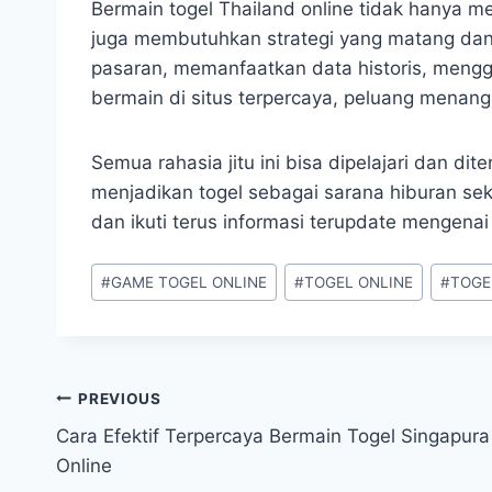
Bermain togel Thailand online tidak hanya 
juga membutuhkan strategi yang matang dan 
pasaran, memanfaatkan data historis, meng
bermain di situs terpercaya, peluang menan
Semua rahasia jitu ini bisa dipelajari dan dit
menjadikan togel sebagai sarana hiburan se
dan ikuti terus informasi terupdate mengena
Post
#
GAME TOGEL ONLINE
#
TOGEL ONLINE
#
TOGE
Tags:
Post
PREVIOUS
Cara Efektif Terpercaya Bermain Togel Singapura
navigation
Online