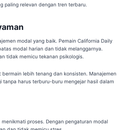
g paling relevan dengan tren terbaru.
yaman
ajemen modal yang baik. Pemain California Daily
tas modal harian dan tidak melanggarnya.
an tidak memicu tekanan psikologis.
 bermain lebih tenang dan konsisten. Manajemen
gi tanpa harus terburu-buru mengejar hasil dalam
 menikmati proses. Dengan pengaturan modal
gan dan tidak memicu stres.