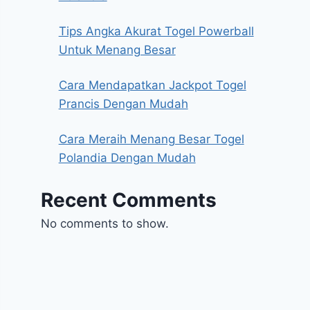
Tips Angka Akurat Togel Powerball
Untuk Menang Besar
Cara Mendapatkan Jackpot Togel
Prancis Dengan Mudah
Cara Meraih Menang Besar Togel
Polandia Dengan Mudah
Recent Comments
No comments to show.