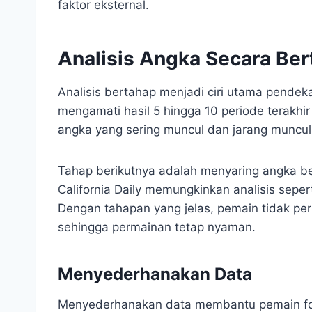
faktor eksternal.
Analisis Angka Secara Be
Analisis bertahap menjadi ciri utama pende
mengamati hasil 5 hingga 10 periode terakhir
angka yang sering muncul dan jarang muncul
Tahap berikutnya adalah menyaring angka be
California Daily memungkinkan analisis sepert
Dengan tahapan yang jelas, pemain tidak p
sehingga permainan tetap nyaman.
Menyederhanakan Data
Menyederhanakan data membantu pemain foku