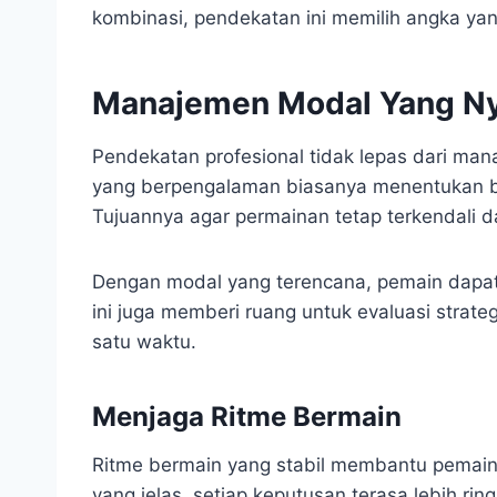
kombinasi, pendekatan ini memilih angka yan
Manajemen Modal Yang N
Pendekatan profesional tidak lepas dari man
yang berpengalaman biasanya menentukan ba
Tujuannya agar permainan tetap terkendali d
Dengan modal yang terencana, pemain dapat
ini juga memberi ruang untuk evaluasi strate
satu waktu.
Menjaga Ritme Bermain
Ritme bermain yang stabil membantu pemain
yang jelas, setiap keputusan terasa lebih rin