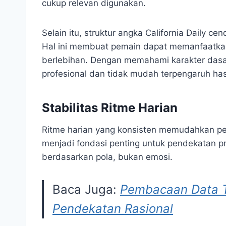
cukup relevan digunakan.
Selain itu, struktur angka California Daily 
Hal ini membuat pemain dapat memanfaatkan 
berlebihan. Dengan memahami karakter dasar
profesional dan tidak mudah terpengaruh has
Stabilitas Ritme Harian
Ritme harian yang konsisten memudahkan pe
menjadi fondasi penting untuk pendekatan p
berdasarkan pola, bukan emosi.
Baca Juga:
Pembacaan Data T
Pendekatan Rasional