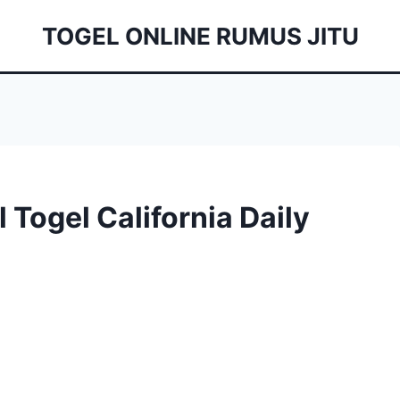
TOGEL ONLINE RUMUS JITU
Togel California Daily