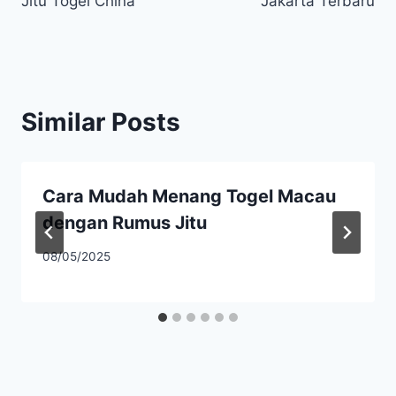
Jitu Togel China
Jakarta Terbaru
Similar Posts
Cara Mudah Menang Togel Macau
dengan Rumus Jitu
08/05/2025