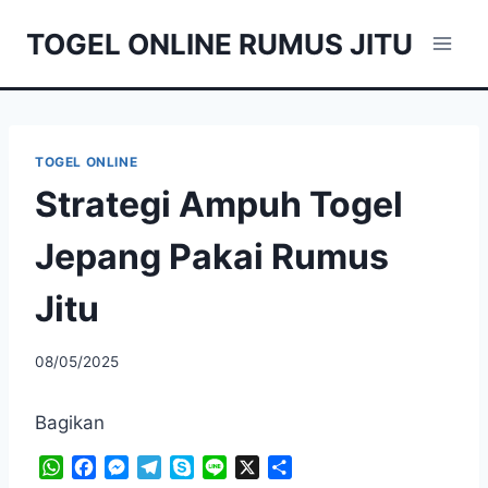
Skip
TOGEL ONLINE RUMUS JITU
to
content
TOGEL ONLINE
Strategi Ampuh Togel
Jepang Pakai Rumus
Jitu
08/05/2025
Bagikan
W
F
M
T
S
L
X
S