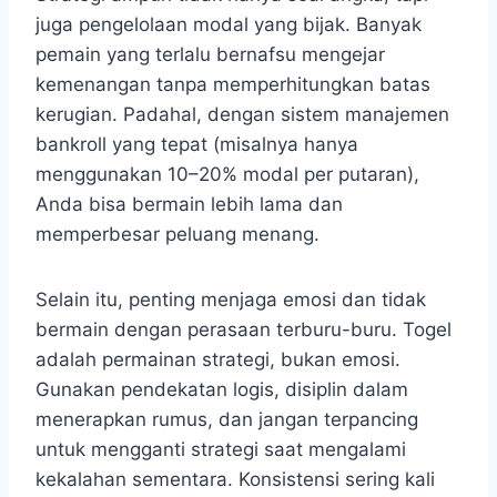
juga pengelolaan modal yang bijak. Banyak
pemain yang terlalu bernafsu mengejar
kemenangan tanpa memperhitungkan batas
kerugian. Padahal, dengan sistem manajemen
bankroll yang tepat (misalnya hanya
menggunakan 10–20% modal per putaran),
Anda bisa bermain lebih lama dan
memperbesar peluang menang.
Selain itu, penting menjaga emosi dan tidak
bermain dengan perasaan terburu-buru. Togel
adalah permainan strategi, bukan emosi.
Gunakan pendekatan logis, disiplin dalam
menerapkan rumus, dan jangan terpancing
untuk mengganti strategi saat mengalami
kekalahan sementara. Konsistensi sering kali