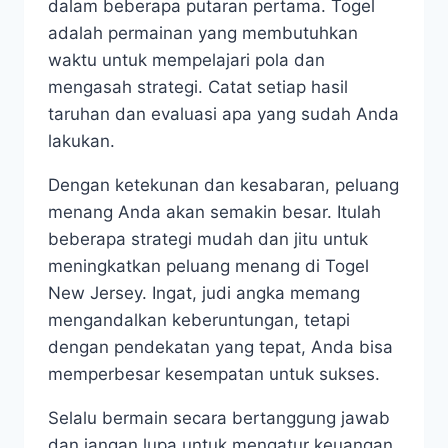
dalam beberapa putaran pertama. Togel
adalah permainan yang membutuhkan
waktu untuk mempelajari pola dan
mengasah strategi. Catat setiap hasil
taruhan dan evaluasi apa yang sudah Anda
lakukan.
Dengan ketekunan dan kesabaran, peluang
menang Anda akan semakin besar. Itulah
beberapa strategi mudah dan jitu untuk
meningkatkan peluang menang di Togel
New Jersey. Ingat, judi angka memang
mengandalkan keberuntungan, tetapi
dengan pendekatan yang tepat, Anda bisa
memperbesar kesempatan untuk sukses.
Selalu bermain secara bertanggung jawab
dan jangan lupa untuk mengatur keuangan