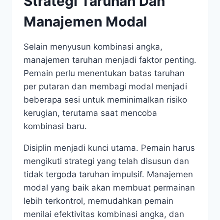
Strategi Taruhan Dan
Manajemen Modal
Selain menyusun kombinasi angka,
manajemen taruhan menjadi faktor penting.
Pemain perlu menentukan batas taruhan
per putaran dan membagi modal menjadi
beberapa sesi untuk meminimalkan risiko
kerugian, terutama saat mencoba
kombinasi baru.
Disiplin menjadi kunci utama. Pemain harus
mengikuti strategi yang telah disusun dan
tidak tergoda taruhan impulsif. Manajemen
modal yang baik akan membuat permainan
lebih terkontrol, memudahkan pemain
menilai efektivitas kombinasi angka, dan