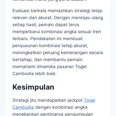
Evaluasi berkala memastikan strategi tetap
relevan dan akurat. Dengan meninjau ulang
setiap hasil, pemain dapat terus
memperbarui kombinasi angka sesuai tren
terbaru. Pendekatan ini membuat
penyusunan kombinasi tetap akurat,
meningkatkan peluang kemenangan secara
bertahap, dan membantu pemain
memahami dinamika pasaran Togel
Cambodia lebih baik.
Kesimpulan
Strategi jitu mendapatkan jackpot
Togel
Cambodia
dengan kombinasi angka
menekankan pentingnya pengumpulan