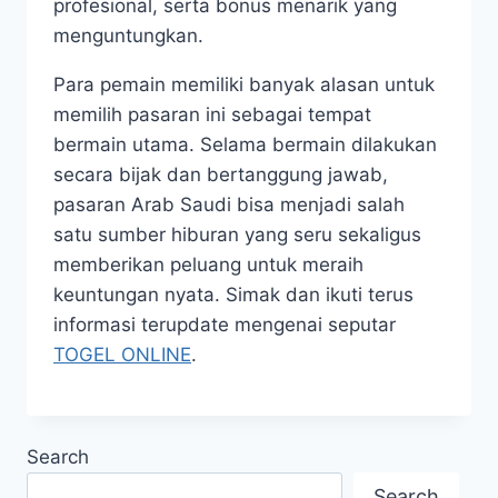
profesional, serta bonus menarik yang
menguntungkan.
Para pemain memiliki banyak alasan untuk
memilih pasaran ini sebagai tempat
bermain utama. Selama bermain dilakukan
secara bijak dan bertanggung jawab,
pasaran Arab Saudi bisa menjadi salah
satu sumber hiburan yang seru sekaligus
memberikan peluang untuk meraih
keuntungan nyata. Simak dan ikuti terus
informasi terupdate mengenai seputar
TOGEL ONLINE
.
Search
Search