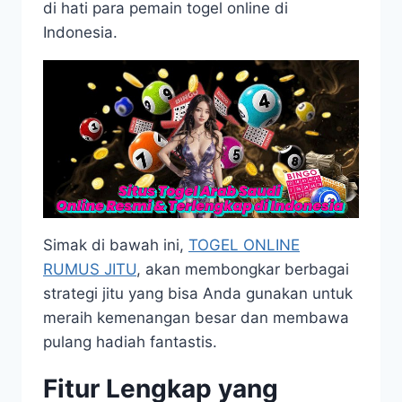
di hati para pemain togel online di
Indonesia.
Simak di bawah ini,
TOGEL ONLINE
RUMUS JITU
, akan membongkar berbagai
strategi jitu yang bisa Anda gunakan untuk
meraih kemenangan besar dan membawa
pulang hadiah fantastis.
Fitur Lengkap yang