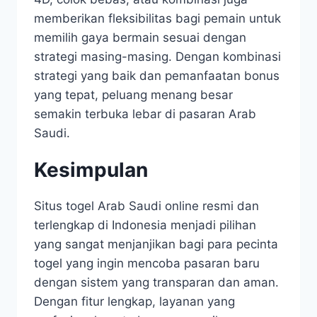
memberikan fleksibilitas bagi pemain untuk
memilih gaya bermain sesuai dengan
strategi masing-masing. Dengan kombinasi
strategi yang baik dan pemanfaatan bonus
yang tepat, peluang menang besar
semakin terbuka lebar di pasaran Arab
Saudi.
Kesimpulan
Situs togel Arab Saudi online resmi dan
terlengkap di Indonesia menjadi pilihan
yang sangat menjanjikan bagi para pecinta
togel yang ingin mencoba pasaran baru
dengan sistem yang transparan dan aman.
Dengan fitur lengkap, layanan yang