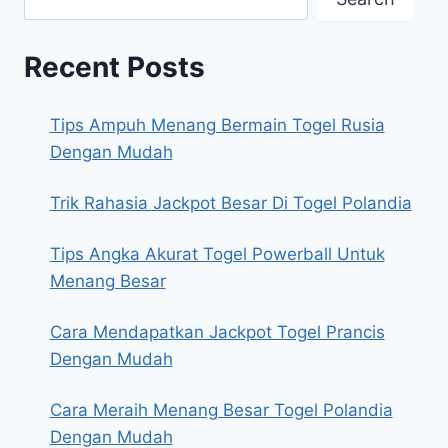
Recent Posts
Tips Ampuh Menang Bermain Togel Rusia
Dengan Mudah
Trik Rahasia Jackpot Besar Di Togel Polandia
Tips Angka Akurat Togel Powerball Untuk
Menang Besar
Cara Mendapatkan Jackpot Togel Prancis
Dengan Mudah
Cara Meraih Menang Besar Togel Polandia
Dengan Mudah