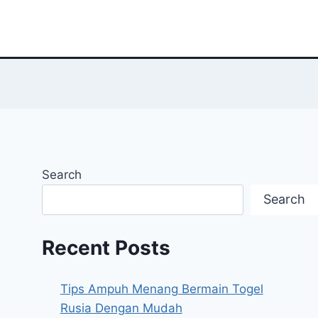
Search
Search
Recent Posts
Tips Ampuh Menang Bermain Togel
Rusia Dengan Mudah