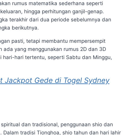
akan rumus matematika sederhana seperti
keluaran, hingga perhitungan ganjil-genap.
ka terakhir dari dua periode sebelumnya dan
gka berikutnya.
gan pasti, tetapi membantu mempersempit
an ada yang menggunakan rumus 2D dan 3D
hari-hari tertentu, seperti Sabtu dan Minggu,
t Jackpot Gede di Togel Sydney
piritual dan tradisional, penggunaan shio dan
 Dalam tradisi Tionghoa, shio tahun dan hari lahir