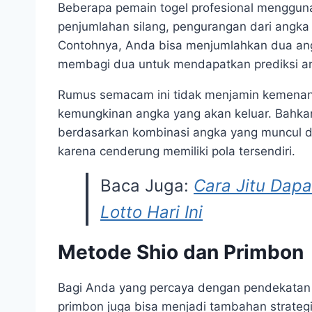
Beberapa pemain togel profesional menggun
penjumlahan silang, pengurangan dari angka 
Contohnya, Anda bisa menjumlahkan dua ang
membagi dua untuk mendapatkan prediksi an
Rumus semacam ini tidak menjamin kemenan
kemungkinan angka yang akan keluar. Bahk
berdasarkan kombinasi angka yang muncul di 
karena cenderung memiliki pola tersendiri.
Baca Juga:
Cara Jitu Dapa
Lotto Hari Ini
Metode Shio dan Primbon
Bagi Anda yang percaya dengan pendekatan s
primbon juga bisa menjadi tambahan strategi.