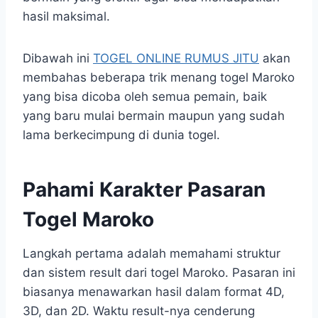
hasil maksimal.
Dibawah ini
TOGEL ONLINE RUMUS JITU
akan
membahas beberapa trik menang togel Maroko
yang bisa dicoba oleh semua pemain, baik
yang baru mulai bermain maupun yang sudah
lama berkecimpung di dunia togel.
Pahami Karakter Pasaran
Togel Maroko
Langkah pertama adalah memahami struktur
dan sistem result dari togel Maroko. Pasaran ini
biasanya menawarkan hasil dalam format 4D,
3D, dan 2D. Waktu result-nya cenderung