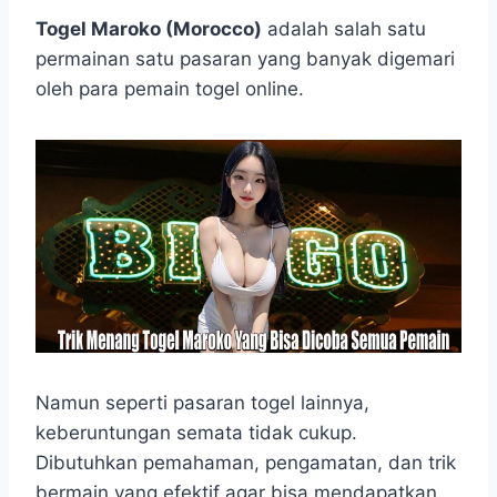
h
a
e
e
k
i
h
a
c
s
l
y
n
a
Togel Maroko (Morocco)
adalah salah satu
t
e
s
e
p
e
r
permainan satu pasaran yang banyak digemari
s
b
e
g
e
e
oleh para pemain togel online.
A
o
n
r
p
o
g
a
p
k
e
m
r
Namun seperti pasaran togel lainnya,
keberuntungan semata tidak cukup.
Dibutuhkan pemahaman, pengamatan, dan trik
bermain yang efektif agar bisa mendapatkan