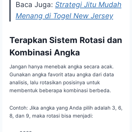
Baca Juga:
Strategi Jitu Mudah
Menang di Togel New Jersey
Terapkan Sistem Rotasi dan
Kombinasi Angka
Jangan hanya menebak angka secara acak.
Gunakan angka favorit atau angka dari data
analisis, lalu rotasikan posisinya untuk
membentuk beberapa kombinasi berbeda.
Contoh: Jika angka yang Anda pilih adalah 3, 6,
8, dan 9, maka rotasi bisa menjadi: