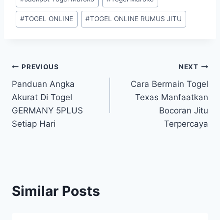
Tags:
#
TOGEL ONLINE
#
TOGEL ONLINE RUMUS JITU
Post
PREVIOUS
NEXT
Panduan Angka
Cara Bermain Togel
navigation
Akurat Di Togel
Texas Manfaatkan
GERMANY 5PLUS
Bocoran Jitu
Setiap Hari
Terpercaya
Similar Posts