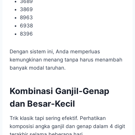
3689
3869
8963
6938
8396
Dengan sistem ini, Anda memperluas
kemungkinan menang tanpa harus menambah
banyak modal taruhan.
Kombinasi Ganjil-Genap
dan Besar-Kecil
Trik klasik tapi sering efektif. Perhatikan
komposisi angka ganjil dan genap dalam 4 digit
terakhir selama beberapa hari.