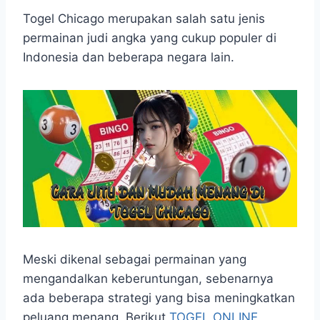
h
a
e
e
k
i
h
a
c
s
l
y
n
a
Togel Chicago merupakan salah satu jenis
t
e
s
e
p
e
r
permainan judi angka yang cukup populer di
s
b
e
g
e
e
Indonesia dan beberapa negara lain.
A
o
n
r
p
o
g
a
p
k
e
m
r
Meski dikenal sebagai permainan yang
mengandalkan keberuntungan, sebenarnya
ada beberapa strategi yang bisa meningkatkan
peluang menang. Berikut
TOGEL ONLINE