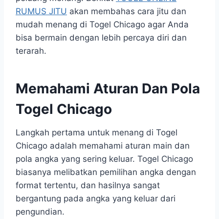
RUMUS JITU
akan membahas cara jitu dan
mudah menang di Togel Chicago agar Anda
bisa bermain dengan lebih percaya diri dan
terarah.
Memahami Aturan Dan Pola
Togel Chicago
Langkah pertama untuk menang di Togel
Chicago adalah memahami aturan main dan
pola angka yang sering keluar. Togel Chicago
biasanya melibatkan pemilihan angka dengan
format tertentu, dan hasilnya sangat
bergantung pada angka yang keluar dari
pengundian.