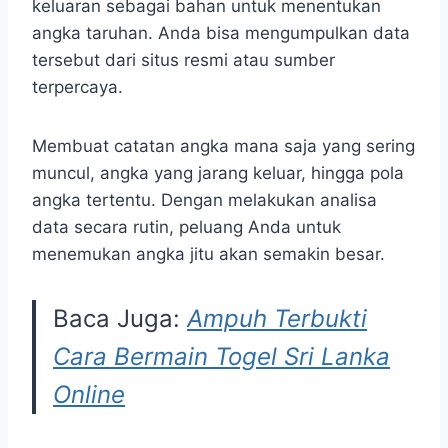
keluaran sebagai bahan untuk menentukan
angka taruhan. Anda bisa mengumpulkan data
tersebut dari situs resmi atau sumber
terpercaya.
Membuat catatan angka mana saja yang sering
muncul, angka yang jarang keluar, hingga pola
angka tertentu. Dengan melakukan analisa
data secara rutin, peluang Anda untuk
menemukan angka jitu akan semakin besar.
Baca Juga:
Ampuh Terbukti
Cara Bermain Togel Sri Lanka
Online